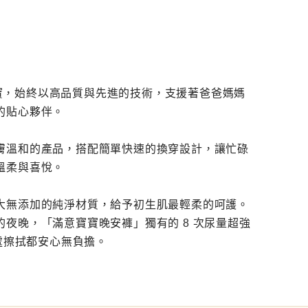
寶寶，始終以高品質與先進的技術，支援著爸爸媽媽
的貼心夥伴。
膚溫和的產品，搭配簡單快速的換穿設計，讓忙碌
溫柔與喜悅。
大無添加的純淨材質，給予初生肌最輕柔的呵護。
夜晚，「滿意寶寶晚安褲」獨有的 8 次尿量超強
處擦拭都安心無負擔。