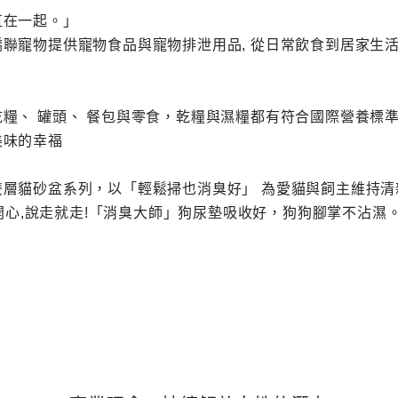
直在一起。」
聯寵物提供寵物食品與寵物排泄用品, 從日常飲食到居家生
糧、 罐頭、 餐包與零食，乾糧與濕糧都有符合國際營養標
美味的幸福
層貓砂盆系列，以「輕鬆掃也消臭好」 為愛貓與飼主維持
都開心,說走就走!「消臭大師」狗尿墊吸收好，狗狗腳掌不沾