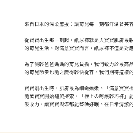
來自日本的溫柔應援：讓育兒每一刻都洋溢著笑
從寶寶出生那一刻起，紙尿褲就是與寶寶肌膚最親密
的育兒生活。對滿意寶寶而言，紙尿褲不僅是對
為了減輕爸爸媽媽的育兒負擔，我們致力於最高
的育兒節奏也隨之變得輕快從容。我們期待這樣
寶寶剛出生時，肌膚最為細緻嬌嫩。「滿意寶寶
隨著寶寶開始翻爬探索，「極上の呵護輕巧褲」能
吸收力，讓寶寶與您都能整晚好眠。在日常清潔的