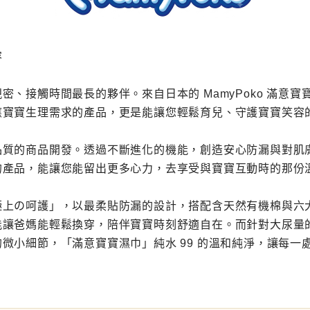
容
、接觸時間最長的夥伴。來自日本的 MamyPoko 滿意
應寶寶生理需求的產品，更是能讓您輕鬆育兒、守護寶寶笑容
品質的商品開發。透過不斷進化的機能，創造安心防漏與對肌
的產品，能讓您能留出更多心力，去享受與寶寶互動時的那份
極上の呵護」，以最柔貼防漏的設計，搭配含天然有機棉與六
讓爸媽能輕鬆換穿，陪伴寶寶時刻舒適自在。而針對大尿量的
微小細節，「滿意寶寶濕巾」純水 99 的溫和純淨，讓每一