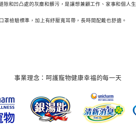
縫隙和凹凸處的灰塵和髒污，是讓想兼顧工作、家事和個人
醫用口罩檢驗標準，加上有紓壓寬耳帶，長時間配戴也舒適。
事業理念：呵護寵物健康幸福的每一天