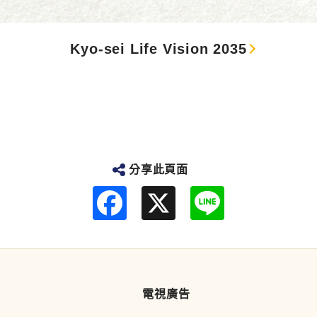
Kyo-sei Life Vision 2035
分享此頁面
F
L
a
i
c
n
e
e
b
o
o
k
電視廣告