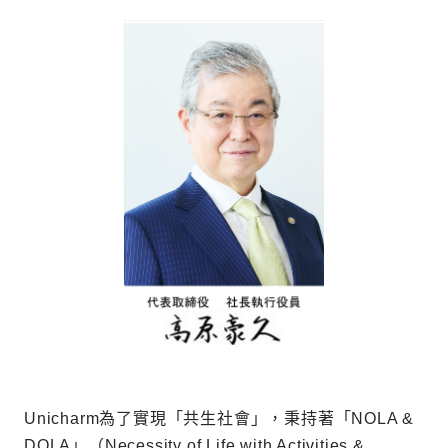
Unicharm為了實現「共生社會」，秉持著「NOLA &
DOLA」（Necessity of Life with Activities &