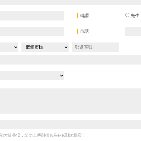
稱謂
先生
市話
大於4MB，請勿上傳副檔名為exe及bat檔案！