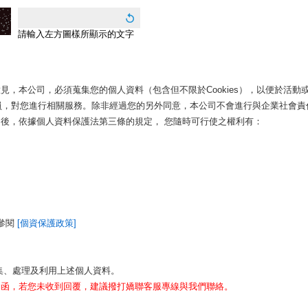
請輸入左方圖樣所顯示的文字
見，本公司，必須蒐集您的個人資料（包含但不限於Cookies），以便於活
公司人員，對您進行相關服務。除非經過您的另外同意，本公司不會進行與企業社會
後，依據個人資料保護法第三條的規定， 您隨時可行使之權利有：
參閱
[個資保護政策]
集、處理及利用上述個人資料。
回函，若您未收到回覆，建議撥打嬌聯客服專線與我們聯絡。