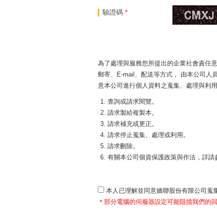
驗證碼
*
為了處理與服務您所提出的企業社會責任意
郵寄、E-mail、配送等方式， 由本
意本公司進行個人資料之蒐集、處理與利用
查詢或請求閱覽。
請求製給複製本。
請求補充或更正。
請求停止蒐集、處理或利用。
請求刪除。
有關本公司個資保護政策與作法，詳請
本人已理解並同意嬌聯股份有限公司蒐
＊部分電腦的伺服器設定可能阻擋我們的