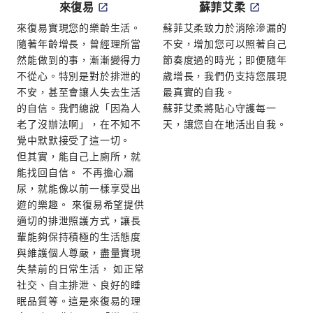
來復易
蘇菲艾柔
來復易實現您的樂齡生活。
蘇菲艾柔致力於消除滲漏的
隨著年齡增長，曾經理所當
不安，增加您可以照著自己
然能做到的事，漸漸變得力
節奏度過的時光；即便隨年
不從心。特別是對於排泄的
歲增長，我們仍支持您展現
不安，甚至會讓人失去生活
最真實的自我。
的自信。我們總說「因為人
蘇菲艾柔將貼心守護每一
老了沒辦法啊」，在不知不
天，讓您自在地活出自我。
覺中默默接受了這一切。
但其實，能自己上廁所，就
能找回自信。 不再擔心漏
尿，就能像以前一樣享受出
遊的樂趣。 來復易希望提供
適切的排泄照護方式，讓長
輩能夠保持積極的生活態度
與維護個人尊嚴，盡量實現
失禁前的日常生活， 如正常
社交、自主排泄、良好的睡
眠品質等。這是來復易的理