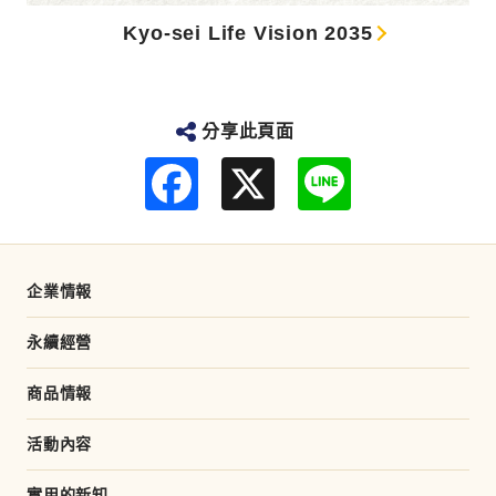
Kyo-sei Life Vision 2035
分享此頁面
F
L
a
i
c
n
e
e
b
o
o
企業情報
k
永續經營
商品情報
活動內容
實用的新知