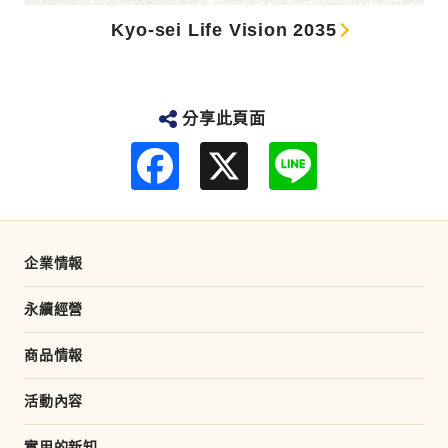
Kyo-sei Life Vision 2035
分享此頁面
F
L
a
i
c
n
e
e
b
o
o
企業情報
k
永續經營
商品情報
活動內容
實用的新知