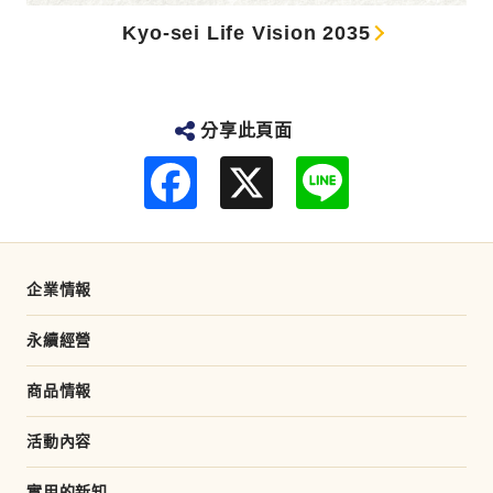
Kyo-sei Life Vision 2035
分享此頁面
F
L
a
i
c
n
e
e
b
o
o
企業情報
k
永續經營
商品情報
活動內容
實用的新知