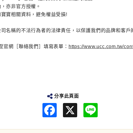
動，亦非官方授權。
寶寶相關資料，避免權益受損!
公司名稱的不法行為者的法律責任，以保護我們的品牌和客戶
5或至官網［聯絡我們］填寫表單：
https://www.ucc.com.tw/con
分享此頁面
F
L
a
i
c
n
e
e
b
o