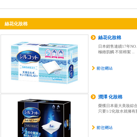
絲花化妝棉
絲花化妝棉
日本銷售連續17年NO.
極緻肌觸 不留棉絮 ...
潤澤 化妝棉
榮獲日本最大美妝綜合網
只要1/2化妝水就擁有肌