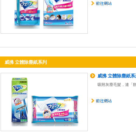
威拂 立體除塵紙系列
威拂 立體除塵紙系
吸附灰塵毛髮，連「餅