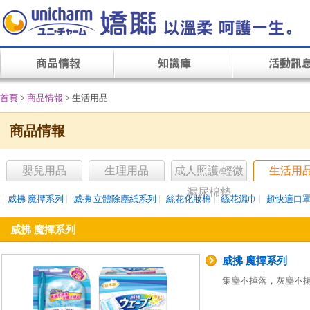
首頁
>
商品情報
> 生活用品
商品情報
嬰兒用品
生理用品
成人照護/輕微
生活用
漏尿棉墊
|
|
|
|
|
威拂 魔撢系列
威拂 立體除塵紙系列
絲花化妝棉
絲花濕巾
超快適口
威拂 魔撢系列
威拂 魔撢系列
集塵不掉落，灰塵不揚起！