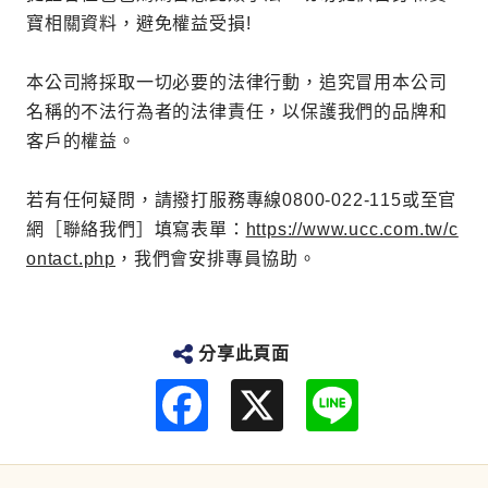
寶相關資料，避免權益受損!
本公司將採取一切必要的法律行動，追究冒用本公司
名稱的不法行為者的法律責任，以保護我們的品牌和
客戶的權益。
若有任何疑問，請撥打服務專線0800-022-115或至官
網［聯絡我們］填寫表單：
https://www.ucc.com.tw/c
ontact.php
，我們會安排專員協助。
分享此頁面
F
L
a
i
c
n
e
e
b
o