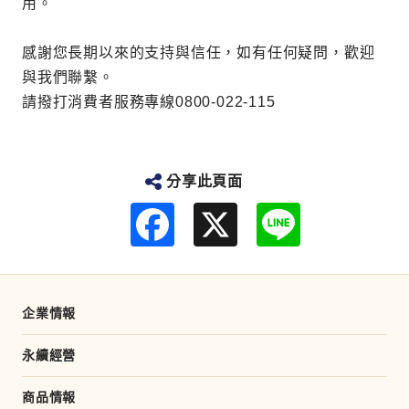
用。
感謝您長期以來的支持與信任，如有任何疑問，歡迎
與我們聯繫。
請撥打消費者服務專線0800-022-115
分享此頁面
F
L
a
i
c
n
e
e
b
o
o
企業情報
k
永續經營
商品情報